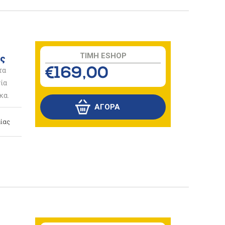
TIMH ESHOP
ς
τα
€169,00
ία
κα.
ίας