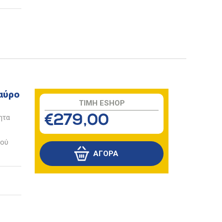
αύρο
TIMH ESHOP
ητα
€279,00
ρού