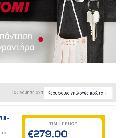
Ταξινόμηση ανά
UI-
TIMH ESHOP
ητα
€279,00