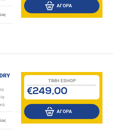
ίας
 DRY
TIMH ESHOP
τα
€249,00
ία
κα.
ίας