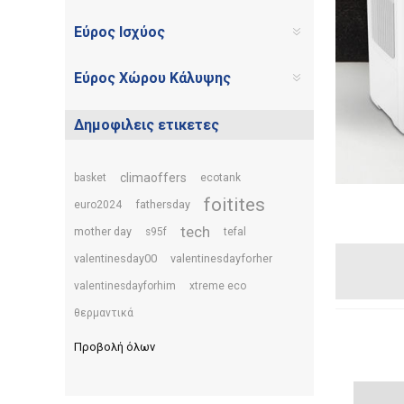
Εύρος Ισχύος
Εύρος Χώρου Κάλυψης
Δημοφιλεις ετικετες
climaoffers
basket
ecotank
foitites
fathersday
euro2024
tech
mother day
s95f
tefal
valentinesday00
valentinesdayforher
valentinesdayforhim
xtreme eco
θερμαντικά
Προβολή όλων