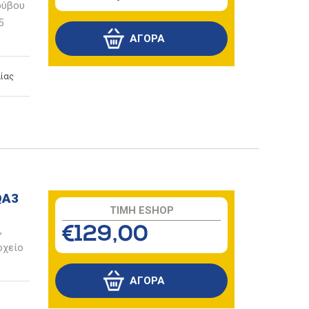
ρύβου
5
ίας
QA3
TIMH ESHOP
,
€129,00
οχείο