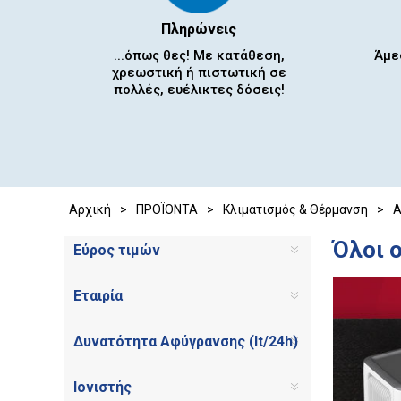
Πληρώνεις
...όπως θες! Με κατάθεση,
Άμε
χρεωστική ή πιστωτική σε
πολλές, ευέλικτες δόσεις!
Αρχική
>
ΠΡΟΪΟΝΤΑ
>
Κλιματισμός & Θέρμανση
>
Α
Όλοι 
Εύρος τιμών
Εταιρία
Δυνατότητα Αφύγρανσης (lt/24h)
Ιονιστής