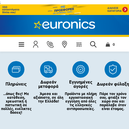
;
0
Δωρεάν
Εγγυημένες
Πληρώνεις
Δωρεάν φύλαξη
μεταφορά
αγορές
...όπως θες! Με
Άμεσα και
Προϊόντα με πλήρη
Πάρε τον χρόνο
κατάθεση,
αξιόπιστα, σε όλη
εργοστασιακή
σου, φτιάξε τον
χρεωστική ή
την Ελλάδα!
εγγύηση από όλες
χώρο σου και
πιστωτική σε
τις ελληνικές
παράλαβε όταν
πολλές, ευέλικτες
αντιπροσωπείες.
είναι έτοιμος.
δόσεις!