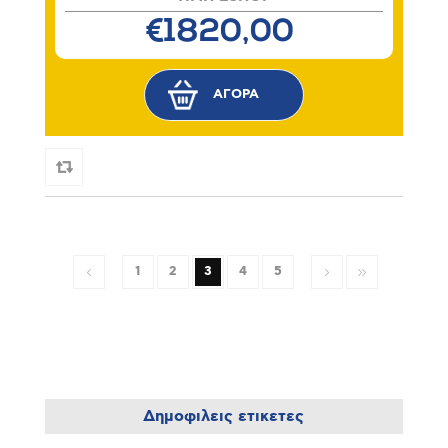
€1820,00
1
2
3
4
5
Δημοφιλεις ετικετες