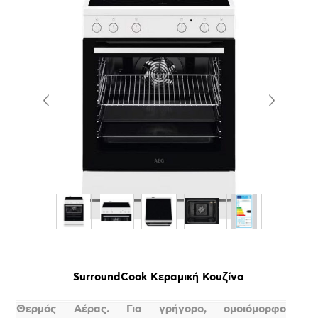
SurroundCook Κεραμική Κουζίνα
Θερμός Αέρας. Για γρήγορο, ομοιόμορφο