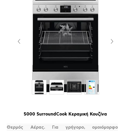
5000 SurroundCook Κεραμική Κουζίνα
Θερμός Αέρας. Για γρήγορο, ομοιόμορφο