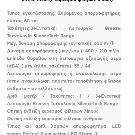
Τύπος εγκατάστασης: Συρόμενος απορροφητήρας,
πλάτος 60 cm
Ταχύτητες:3+Εντατική; Λειτουργία Breeze;
Τεχνολογία SilenceTech Range
Μεγ. δύναμη απορρόφησης (εντατική): 650 m³/h
Δύναμη απορρόφησης (μεγ./χαμ.): 400 / 210 m³/h
Επίπεδο θορύβου στη λειτουργια εξαγωγής αέρα
(dBA) ( μεγ./ελάχ. ταχύτητα): 55 / 44
Λειτουργία απορρόφησης ή ανακύκλωσης αέρα
(στην ανακύκλωση απαιτείται τοποθέτηση φίλτρου
άνθρακα - ανταλλακτικό)
Αριθ. μοτέρ / Ταχύτητες: 1 / 3+Εντατική;
Λειτουργία Breeze; Τεχνολογία SilenceTech Range
Οπτική ένδειξη κορεσμού φίλτρων λίπους
Oπτική ένδειξη κορεσμού φίλτρου άνθρακα
Τύπος και αριθ. λαμπών απορροφητήρα: LED
stripe; Perfect Illumination LED Stripe, 1