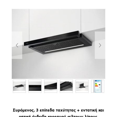
Συρόμενος, 3 επίπεδα ταχύτητας + εντατική και
οπτική ένδειξη κορεσμού φίλτρων λίπους.