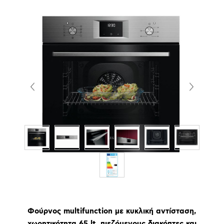
Φούρνος multifunction με κυκλική αντίσταση,
χωρητικότητα 65 lt, πιεζόμενους διακόπτες και