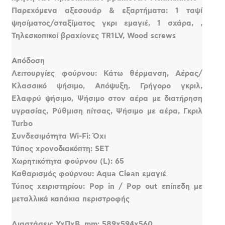
Παρεχόμενα αξεσουάρ & εξαρτήματα: 1 ταψί
ψησίματος/σταξίματος γκρι εμαγιέ, 1 σχάρα, ,
Τηλεσκοπικοί βραχίονες TR1LV, Wood screws
Απόδοση
Λειτουργίες φούρνου: Κάτω θέρμανση, Αέρας/
Κλασσικό ψήσιμο, Απόψυξη, Γρήγορο γκριλ,
Ελαφρύ ψήσιμο, Ψήσιμο στον αέρα με διατήρηση
υγρασίας, Ρύθμιση πίτσας, Ψήσιμο με αέρα, Γκριλ
Turbo
Συνδεσιμότητα Wi-Fi: Όχι
Τύπος χρονοδιακόπτη: SET
Χωρητικότητα φούρνου (L): 65
Καθαρισμός φούρνου: Aqua Clean εμαγιέ
Τύπος χειριστηρίου: Pop in / Pop out επίπεδη με
μεταλλικά καπάκια περιστροφής
Διαστάσεις YxΠxΒ, mm: 589x594x560