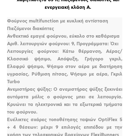
ενεργειακή κλάση Α.
Φούρνος multifunction με κυκλική αντίσταση
Πιεζόμενοι διακόπτες
Ανθεκτικό εμαγιέ φούρνου, εύκολο στο καθάρισμα
Αριθ. λειτουργιών φούρνου: 9, Προγράμματα: Όχι
Λειτουργίες φούρνου: Κάτω θέρμανση, Αέρας/
Κλασσικό ψήσιμο, Απόψυξη, Γρήγορο γκριλ,
Ελαφρύ ψήσιμο, Ψήσιμο στον αέρα με διατήρηση
υγρασίας, Ρύθμιση πίτσας, Ψήσιμο με αέρα, Γκριλ
Turbo
Ανεμιστήρας ψύξης: Ο ανεμιστήρας ψύξης ξεκινάει
αυτόματα μόλις ο φούρνος μπει σε λειτουργία.
Κρυώνει τα ηλεκτρονικά και τα εξωτερικά τμήματα
του φούρνου.
Ευέλικτες σχάρες τοποθέτησης ταψιών OptiFlex 5
+ 4 θέσεων: μέχρι 9 επιλογές επιπέδου με την
χρήση των τηλεσκοπικών βραχίονων FlexiRunners