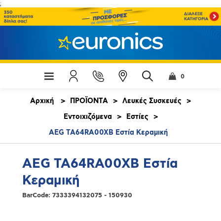
;
0
Αρχική
>
ΠΡΟΪΟΝΤΑ
>
Λευκές Συσκευές
>
Εντοιχιζόμενα
>
Εστίες
>
AEG TA64RA00XB Εστία Κεραμική
AEG TA64RA00XB Εστία
Κεραμική
BarCode:
7333394132075 - 150930