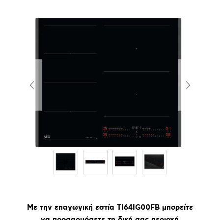
Με την επαγωγική εστία TI64IG00FB μπορείτε
να προσαρμόσετε τη δική σας περιοχή