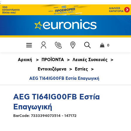
;
0
Αρχική
>
ΠΡΟΪΟΝΤΑ
>
Λευκές Συσκευές
>
Εντοιχιζόμενα
>
Εστίες
>
AEG TI64IG00FB Εστία Επαγωγική
AEG TI64IG00FB Εστία
Επαγωγική
BarCode:
7333394073514 - 147172