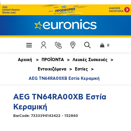
;
0
Αρχική
>
ΠΡΟΪΟΝΤΑ
>
Λευκές Συσκευές
>
Εντοιχιζόμενα
>
Εστίες
>
AEG TN64RA00XB Εστία Κεραμική
AEG TN64RA00XB Εστία
Κεραμική
BarCode:
7333394143422 - 152840