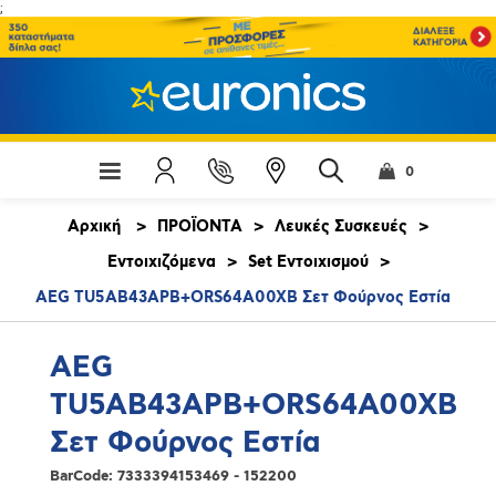
;
0
Αρχική
>
ΠΡΟΪΟΝΤΑ
>
Λευκές Συσκευές
>
Εντοιχιζόμενα
>
Set Εντοιχισμού
>
AEG TU5AB43APB+ORS64A00XB Σετ Φούρνος Εστία
AEG
TU5AB43APB+ORS64A00XB
Σετ Φούρνος Εστία
BarCode:
7333394153469 - 152200