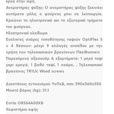
κρύα στην αφή.
Ανεμιστήρας ψύξης: Ο ανεμιστήρας ψύξης ξεκινάει
αυτόματα μόλις ο φούρνος μπει σε λειτουργία.
Κρυώνει τα ηλεκτρονικά και τα εξωτερικά τμήματα
του φούρνου.
Ηλεκτρονικό κλείδωμα
Ευέλικτες σχάρες τοποθέτησης ταψιών OptiFlex 5
+ 4 θέσεων: μέχρι 9 επιλογές επιπέδου με την
χρήση των τηλεσκοπικών βραχίονων FlexiRunners
Παρεχόμενα αξεσουάρ & εξαρτήματα: 1 ρηχό ταψί
γκρι εμαγιέ, 1 βαθύ ταψί, 1 σχάρα, , Τηλεσκοπικοί
βραχίονες TR1LV, Wood screws
Διαστάσεις εντοιχισμού ΥxΠxΒ, mm: 590x560x550
Μεικτό βάρος (kg): 31.1
Εστία ORS64A00XB
Χειριστήριο αφής