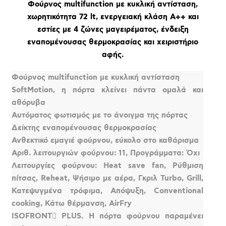
Φούρνος multifunction με κυκλική αντίσταση,
χωρητικότητα 72 lt, ενεργειακή κλάση Α++ και
εστίες με 4 ζώνες μαγειρέματος, ένδειξη
εναπομένουσας θερμοκρασίας και χειριστήριο
αφής.
Φούρνος multifunction με κυκλική αντίσταση
SoftMotion, η πόρτα κλείνει πάντα ομαλά και
αθόρυβα
Αυτόματος φωτισμός με το άνοιγμα της πόρτας
Δείκτης εναπομένουσας θερμοκρασίας
Ανθεκτικό εμαγιέ φούρνου, εύκολο στο καθάρισμα
Αριθ. λειτουργιών φούρνου: 11, Προγράμματα: Όχι
Λειτουργίες φούρνου: Heat save fan, Ρύθμιση
πίτσας, Reheat, Ψήσιμο με αέρα, Γκριλ Turbo, Grill,
Κατεψυγμένα τρόφιμα, Απόψυξη, Conventional
cooking, Κάτω θέρμανση, AirFry
ISOFRONT PLUS. Η πόρτα φούρνου παραμένει