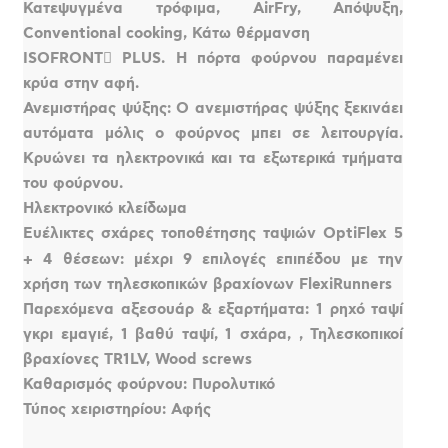
Κατεψυγμένα τρόφιμα, AirFry, Απόψυξη,
Conventional cooking, Κάτω θέρμανση
ISOFRONT PLUS. Η πόρτα φούρνου παραμένει
κρύα στην αφή.
Ανεμιστήρας ψύξης: Ο ανεμιστήρας ψύξης ξεκινάει
αυτόματα μόλις ο φούρνος μπει σε λειτουργία.
Κρυώνει τα ηλεκτρονικά και τα εξωτερικά τμήματα
του φούρνου.
Ηλεκτρονικό κλείδωμα
Ευέλικτες σχάρες τοποθέτησης ταψιών OptiFlex 5
+ 4 θέσεων: μέχρι 9 επιλογές επιπέδου με την
χρήση των τηλεσκοπικών βραχίονων FlexiRunners
Παρεχόμενα αξεσουάρ & εξαρτήματα: 1 ρηχό ταψί
γκρι εμαγιέ, 1 βαθύ ταψί, 1 σχάρα, , Τηλεσκοπικοί
βραχίονες TR1LV, Wood screws
Καθαρισμός φούρνου: Πυρολυτικό
Τύπος χειριστηρίου: Αφής