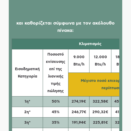
και καθορίζεται σύμφωνα με τον ακόλουθο
πίνακα:
Κλιματισμός
Ποσοστό
9.000
12.000
18.000
ενίσχυσης
Βtu/h
Βtu/h
Βtu/h
Εισοδηματική
επί της
Κατηγορία
λιανικής
Μέγιστο ποσό επιχορήγησ
τιμής
περίπτωση
πώλησης
1η*
50%
274,19€
322,58€
459,68€
2η*
45%
246,77€
290,32€
413,71€
3η*
35%
191,94€
225,81€
321,77€