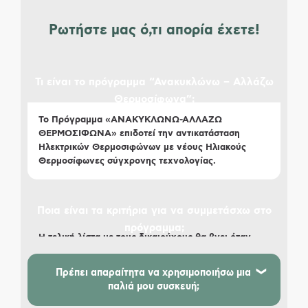
Ρωτήστε μας ό,τι απορία έχετε!
Τι είναι το πρόγραμμα “Ανακυκλώνω – Αλλάζω
Θερμοσίφωνα”;
Το Πρόγραμμα «ΑΝΑΚΥΚΛΩΝΩ-ΑΛΛΑΖΩ
ΘΕΡΜΟΣΙΦΩΝΑ» επιδοτεί την αντικατάσταση
Ηλεκτρικών Θερμοσιφώνων με νέους Ηλιακούς
Θερμοσίφωνες σύγχρονης τεχνολογίας.
Ποια είναι τα κριτήρια για να συμμετάσχω στο
πρόγραμμα;
Η τελική λίστα με τους δικαιούχους θα βγει όταν
έχουν αξιολογηθεί όλα τα κοινωνικά και οικονομικά
κριτήρια.
Πρέπει απαραίτητα να χρησιμοποιήσω μια
Πιο συγκεκριμένα, η λίστα κατάταξης θα βγει με
παλιά μου συσκευή;
βάση τα εξής:
Ναι, για κάθε ηλιακό θερμοσίφωνα που