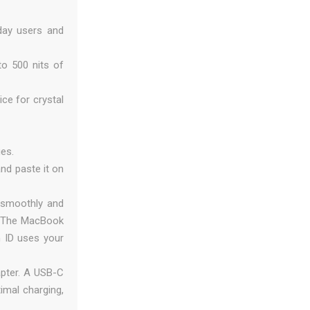
day users and
to 500 nits of
e for crystal
es.
nd paste it on
 smoothly and
c. The MacBook
 ID uses your
pter. A USB-C
imal charging,