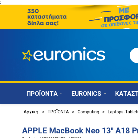
;
ΠΡΟΪΟΝΤΑ
EURONICS
ΚΑΤΑΣ
Αρχική
>
ΠΡΟΪΟΝΤΑ
>
Computing
>
Laptops-Tablet
APPLE MacBook Neo 13'' A18 P