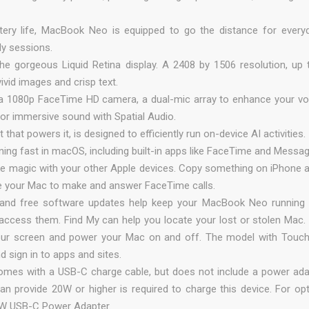
ery life, MacBook Neo is equipped to go the distance for every
dy sessions.
 gorgeous Liquid Retina display. A 2408 by 1506 resolution, up 
ivid images and crisp text.
80p FaceTime HD camera, a dual-mic array to enhance your voic
s for immersive sound with Spatial Audio.
hat powers it, is designed to efficiently run on-device AI activities.
ng fast in macOS, including built-in apps like FaceTime and Messag
 magic with your other Apple devices. Copy something on iPhone a
e your Mac to make and answer FaceTime calls.
n and free software updates help keep your MacBook Neo running
nt access them. Find My can help you locate your lost or stolen Ma
our screen and power your Mac on and off. The model with Touch
d sign in to apps and sites.
s with a USB-C charge cable, but does not include a power ada
 provide 20W or higher is required to charge this device. For opt
0W USB-C Power Adapter.