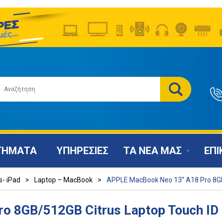
ΤΗΜΑΤΑ
ΥΠΗΡΕΣΙΕΣ
ΤΑ ΝΕΑ ΜΑΣ
ΕΠΙ
s- iPad
>
Laptop – MacBook
>
APPLE MacBook Neo 13'' A18 Pro 8G
ro 8GB/512GB Citrus Laptop Touch ID