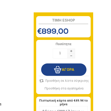
TIMH ESHOP
€899,00
Ποσότητα:
+
-
Πιστωτική κάρτα από
€49.94
το
α
μήνα