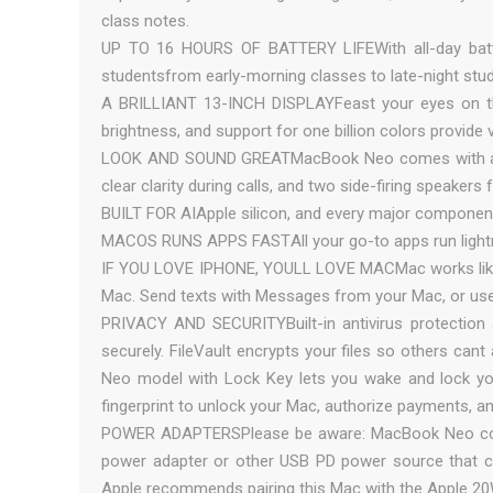
class notes.
UP TO 16 HOURS OF BATTERY LIFEWith all-day batt
studentsfrom early-morning classes to late-night stu
A BRILLIANT 13-INCH DISPLAYFeast your eyes on the
brightness, and support for one billion colors provide v
LOOK AND SOUND GREATMacBook Neo comes with a 10
clear clarity during calls, and two side-firing speaker
BUILT FOR AIApple silicon, and every major component t
MACOS RUNS APPS FASTAll your go-to apps run lightni
IF YOU LOVE IPHONE, YOULL LOVE MACMac works like
Mac. Send texts with Messages from your Mac, or us
PRIVACY AND SECURITYBuilt-in antivirus protectio
securely. FileVault encrypts your files so others ca
Neo model with Lock Key lets you wake and lock y
fingerprint to unlock your Mac, authorize payments, an
POWER ADAPTERSPlease be aware: MacBook Neo come
power adapter or other USB PD power source that can
Apple recommends pairing this Mac with the Apple 2