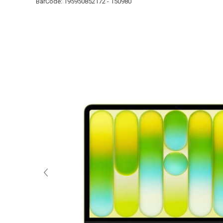
BarCode:
195950852172 - 150980