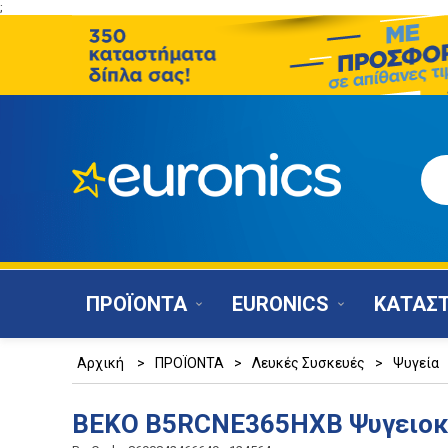
;
ΠΡΟΪΟΝΤΑ
EURONICS
ΚΑΤΑΣ
Αρχική
>
ΠΡΟΪΟΝΤΑ
>
Λευκές Συσκευές
>
Ψυγεία
BEKO B5RCNE365HXB Ψυγειοκα