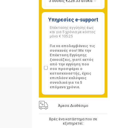
Υπηρεσίες e-support
Επέκτασης εγγύησης έως
και για 5 χρόνια με κόστος
μόνο
€ 105.25
Για να απολαμβάνεις τις
συσκευές σου! Με την
Επέκταση Εγγύησης
ξενοιάζεις, γιατί εκτός
από την εγγύηση που
σου προσφέρει ο
κατασκευαστής, έχεις
επιπλέον καλύψεις
συνολικά για τα 5
επόμενα χρόνια.
Άμεσα Διαθέσιμο
Βρές ένα κατάστημα που σε
εξυπηρετεί: