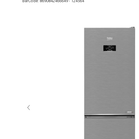
BarCode:
8690842466649 - 124564