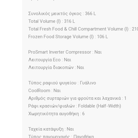
Συνολικός μεικτός όγκος : 366 L
Total Volume (l) : 316 L
Total Fresh Food & Chill Compartment Volume (l) : 21
Frozen Food Storage Volume (l) : 106 L
ProSmart Inverter Compressor : Ναι
Λειτουργία Eco : Ναι
Λειτουργία διακοπών : Ναι
Τύπος ραφιού ψυγείου : Γυάλινο
CoolRoom : Ναι
Αριθμός συρταριών για φρούτα και λαχανικά : 1
Ράφι κρασιών/φιαλών : Foldable (Half-Width)
Χωρητικότητα αυγοθήκη : 6
Ταχεία κατάψυξη : Ναι
Τύπος παγομηχανής : Παγοθήκη