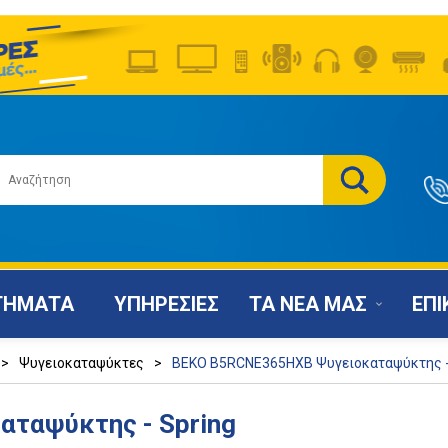
ΤΗΜΑΤΑ
ΥΠΗΡΕΣΙΕΣ
ΤΑ ΝΕΑ ΜΑΣ
ΕΠΙ
>
Ψυγειοκαταψύκτες
>
BEKO B5RCNE365HXB Ψυγειοκαταψύκτης -
ταψύκτης - Spring