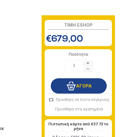
TIMH ESHOP
€679,00
Ποσότητα:
+
-
Πιστωτική κάρτα από
€37.72
το
ox
μήνα