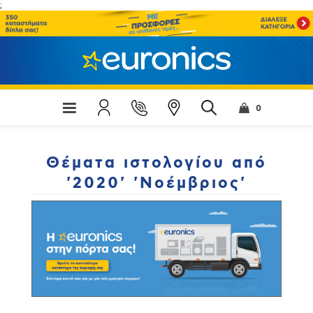
;
0
Θέματα ιστολογίου από
'2020' 'Νοέμβριος'