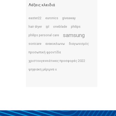
Λέξεις κλειδιά
easter22
euronics
giveaway
hair dryer
ipl
oneblade
philips
samsung
philips personal care
sonicare
ανακυκλωνω
διαγωνισμός
προσωπική φροντίδα
χριστουγεννιάτικες προσφορές 2022
ψηφιακη μέριμνα ιι