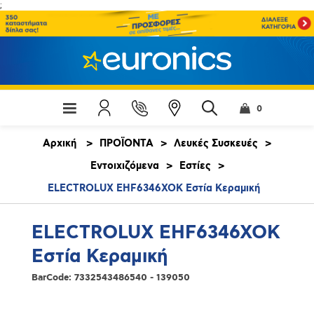
;
0
Αρχική
>
ΠΡΟΪΟΝΤΑ
>
Λευκές Συσκευές
>
Εντοιχιζόμενα
>
Εστίες
>
ELECTROLUX EHF6346XOK Εστία Κεραμική
ELECTROLUX EHF6346XOK
Εστία Κεραμική
BarCode:
7332543486540 - 139050