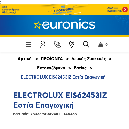
;
0
Αρχική
>
ΠΡΟΪΟΝΤΑ
>
Λευκές Συσκευές
>
Εντοιχιζόμενα
>
Εστίες
>
ELECTROLUX EIS62453IZ Εστία Επαγωγική
ELECTROLUX EIS62453IZ
Εστία Επαγωγική
BarCode:
7333394049441 - 148363