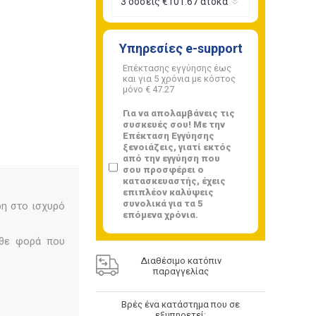
Υπηρεσίες e-support
Επέκτασης εγγύησης έως
και για 5 χρόνια με κόστος
μόνο
€ 47.27
Για να απολαμβάνεις τις
συσκευές σου! Με την
Επέκταση Εγγύησης
ξενοιάζεις, γιατί εκτός
από την εγγύηση που
σου προσφέρει ο
κατασκευαστής, έχεις
επιπλέον καλύψεις
συνολικά για τα 5
ρη στο ισχυρό
επόμενα χρόνια.
άθε φορά που
Διαθέσιμο κατόπιν
παραγγελίας
Βρές ένα κατάστημα που σε
εξυπηρετεί: