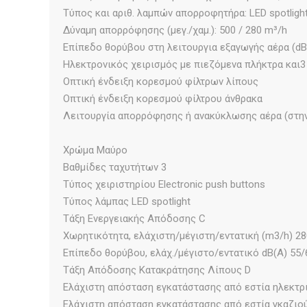
Τύπος και αριθ. λαμπών απορροφητήρα: LED spotlight
Δύναμη απορρόφησης (μεγ./χαμ.): 500 / 280 m³/h
Επίπεδο θορύβου στη λειτουργια εξαγωγής αέρα (dBA)
Ηλεκτρονικός χειρισμός με πιεζόμενα πλήκτρα και3
Οπτική ένδειξη κορεσμού φίλτρων λίπους
Oπτική ένδειξη κορεσμού φίλτρου άνθρακα
Λειτουργία απορρόφησης ή ανακύκλωσης αέρα (στην
Χρώμα Μαύρο
Βαθμίδες ταχυτήτων 3
Τύπος χειριστηρίου Electronic push buttons
Τύπος λάμπας LED spotlight
Τάξη Ενεργειακής Απόδοσης C
Χωρητικότητα, ελάχιστη/μέγιστη/εντατική (m3/h) 28
Επίπεδο θορύβου, ελάχ./μέγιστο/εντατικό dB(A) 55/
Τάξη Απόδοσης Κατακράτησης Λίπους D
Ελάχιστη απόσταση εγκατάστασης από εστία ηλεκτρι
Ελάχιστη απόσταση εγκατάστασης από εστία γκαζιού