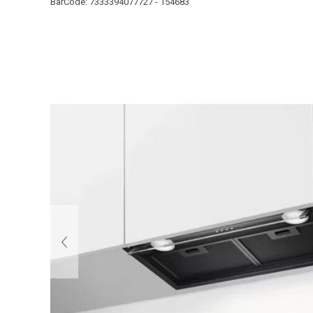
BarCode:
7333394077727 - 154683