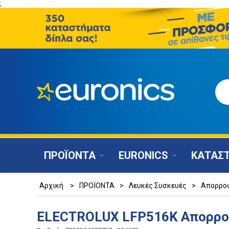
;
ΠΡΟΪΟΝΤΑ
EURONICS
ΚΑΤΑΣ
Αρχική
>
ΠΡΟΪΟΝΤΑ
>
Λευκές Συσκευές
>
Απορρο
ELECTROLUX LFP516K Απορρ