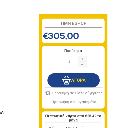
TIMH ESHOP
€305,00
Ποσότητα:
+
-
μό
Πιστωτική κάρτα από
€25.42
το
μήνα