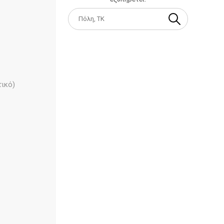
τικό)