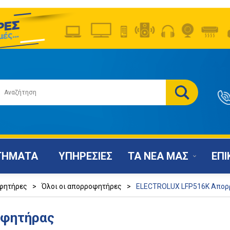
ΤΗΜΑΤΑ
ΥΠΗΡΕΣΙΕΣ
ΤΑ ΝΕΑ ΜΑΣ
ΕΠΙ
φητήρες
>
Όλοι οι απορροφητήρες
>
ELECTROLUX LFP516K Απο
οφητήρας