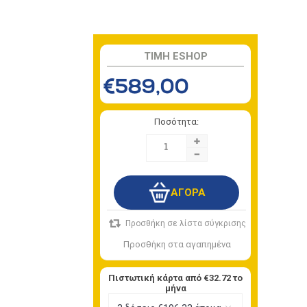
TIMH ESHOP
€589,00
Ποσότητα:
+
-
Πιστωτική κάρτα από
€32.72
το
μήνα