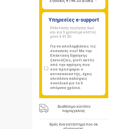
Υπηρεσίες e-support
Επέκτασης εγγύησης έως
και για 5 χρόνια με κόστος
μόνο
€ 91.30
Για να απολαμβάνεις τις
συσκευές σου! Με την
Επέκταση Εγγύησης
ξενοιάζεις, γιατί εκτός
από την εγγύηση που
σου προσφέρει ο
κατασκευαστής, έχεις
επιπλέον καλύψεις
συνολικά για τα 5
επόμενα χρόνια.
Διαθέσιμο κατόπιν
παραγγελίας
Βρές ένα κατάστημα που σε
εξυπηρετεί: