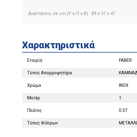
Διαστάσεις σε cm (Υ x Π x Β) : 89 x 37 x 47
Χαρακτηριστικά
Εταιρία
FABER
Τύπος Απορροφητήρα
ΚΑΜΙΝΑΔ
Χρώμα
INOX
Μοτέρ
1
Πλάτος
0.37
Τύπος Φίλτρων
ΜΕΤΑΛΛ