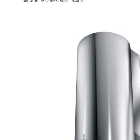
BarCode:
7612985515023 - 80408