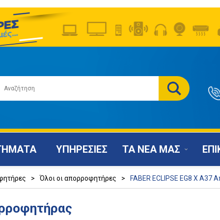
ΤΗΜΑΤΑ
ΥΠΗΡΕΣΙΕΣ
ΤΑ ΝΕΑ ΜΑΣ
ΕΠΙ
φητήρες
>
Όλοι οι απορροφητήρες
>
FABER ECLIPSE EG8 X A37 
ορροφητήρας