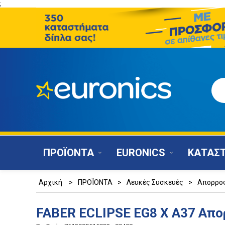
;
ΠΡΟΪΟΝΤΑ
EURONICS
ΚΑΤΑΣ
Αρχική
>
ΠΡΟΪΟΝΤΑ
>
Λευκές Συσκευές
>
Απορρο
FABER ECLIPSE EG8 X A37 Απ