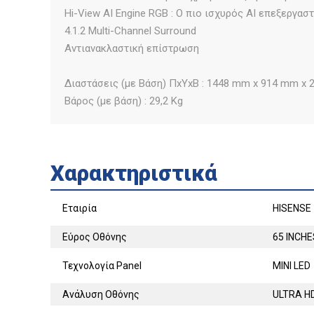
Hi-View AI Engine RGB : Ο πιο ισχυρός AI επεξεργα
4.1.2 Multi-Channel Surround
Αντιανακλαστική επίστρωση
Διαστάσεις (με Βάση) ΠxΥxΒ : 1448 mm x 914 mm x
Βάρος (με βάση) : 29,2 Kg
Χαρακτηριστικά
Εταιρία
HISENSE
Εύρος Οθόνης
65 INCHE
Τεχνολογία Panel
MINI LED
Ανάλυση Οθόνης
ULTRA H