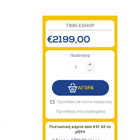
TIMH ESHOP
€2199,00
Ποσότητα:
+
-
D
Πιστωτική κάρτα από
€91.63
το
μήνα