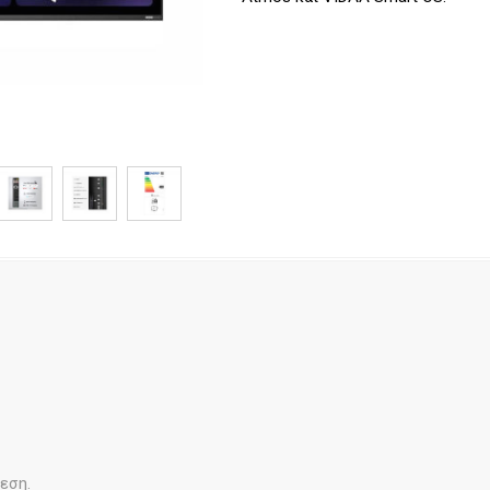
θεση.