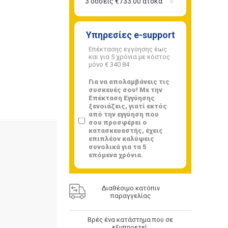
Υπηρεσίες e-support
Επέκτασης εγγύησης έως
και για 5 χρόνια με κόστος
μόνο
€ 340.84
Για να απολαμβάνεις τις
συσκευές σου! Με την
Επέκταση Εγγύησης
ξενοιάζεις, γιατί εκτός
από την εγγύηση που
σου προσφέρει ο
κατασκευαστής, έχεις
επιπλέον καλύψεις
συνολικά για τα 5
επόμενα χρόνια.
Διαθέσιμο κατόπιν
παραγγελίας
Βρές ένα κατάστημα που σε
εξυπηρετεί: