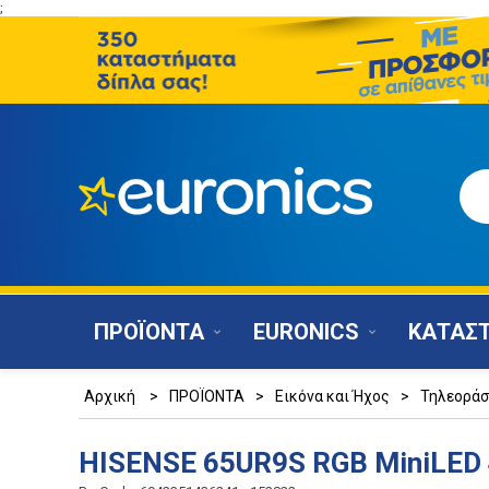
;
ΠΡΟΪΟΝΤΑ
EURONICS
ΚΑΤΑΣ
Αρχική
>
ΠΡΟΪΟΝΤΑ
>
Εικόνα και Ήχος
>
Τηλεοράσ
HISENSE 65UR9S RGB MiniLED 