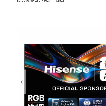
BarCode:
6942351436241 - 152822