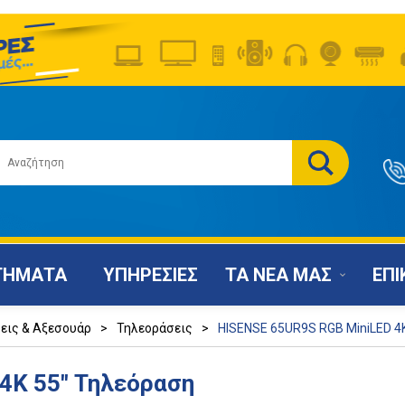
ΤΗΜΑΤΑ
ΥΠΗΡΕΣΙΕΣ
ΤΑ ΝΕΑ ΜΑΣ
ΕΠΙ
εις & Αξεσουάρ
>
Τηλεοράσεις
>
HISENSE 65UR9S RGB MiniLED 4
4K 55" Τηλεόραση