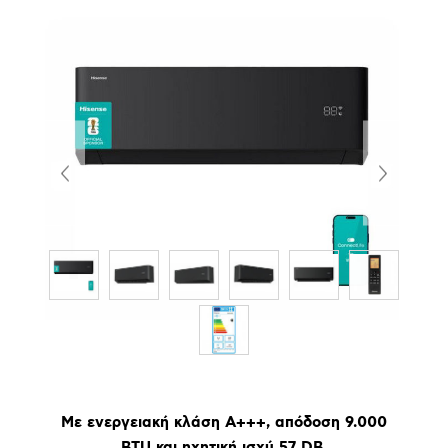
Με ενεργειακή κλάση Α+++, απόδοση 9.000
BTU και ηχητική ισχύ 57 DB.