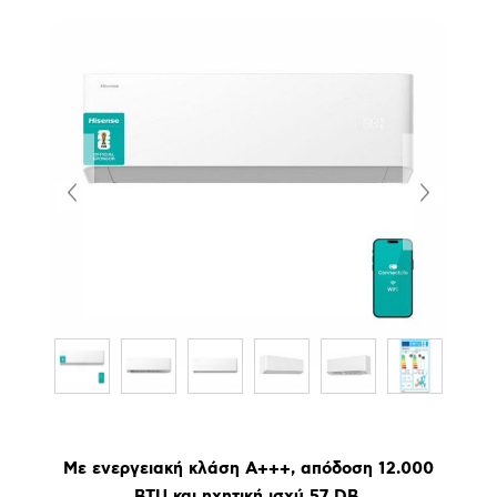
Με ενεργειακή κλάση Α+++, απόδοση 12.000
BTU και ηχητική ισχύ 57 DB.