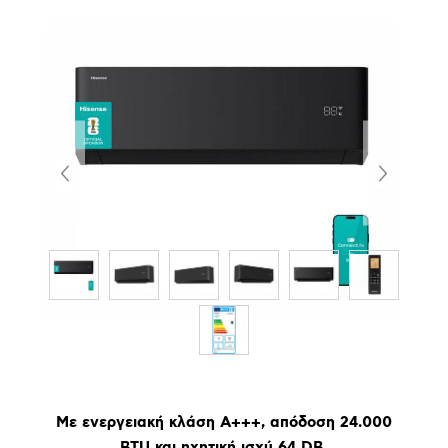
Με ενεργειακή κλάση Α+++, απόδοση 24.000
BTU και ηχητική ισχύ 64 DB.