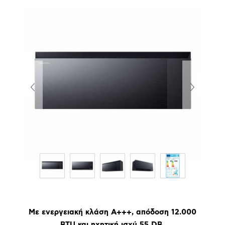
Με ενεργειακή κλάση Α+++, απόδοση 12.000
BTU και ηχητική ισχύ 55 DB.