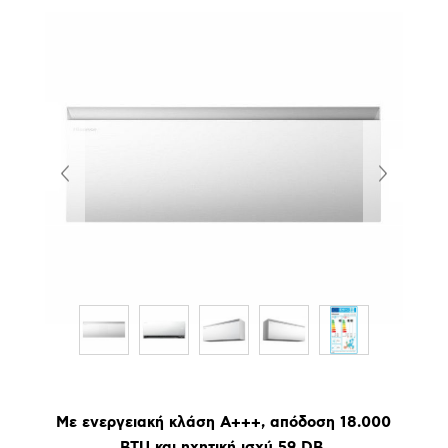
Με ενεργειακή κλάση Α+++, απόδοση 18.000
BTU και ηχητική ισχύ 59 DB.