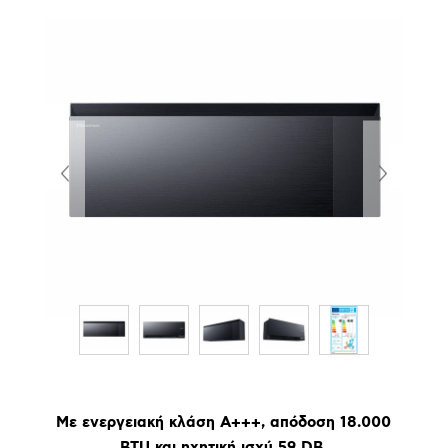
Με ενεργειακή κλάση Α+++, απόδοση 18.000
BTU και ηχητική ισχύ 59 DB.