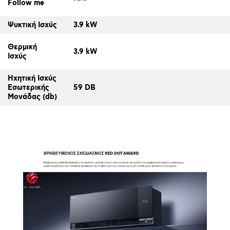
Follow me
Ψυκτική Ισχύς
3.9 kW
Θερμική
3.9 kW
Ισχύς
Ηχητική Ισχύς
Εσωτερικής
59 DB
Μονάδας (db)