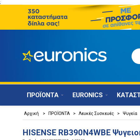
;
ΠΡΟΪΟΝΤΑ
EURONICS
ΚΑΤΑΣ
Αρχική
>
ΠΡΟΪΟΝΤΑ
>
Λευκές Συσκευές
>
Ψυγεία
HISENSE RB390N4WBE Ψυγειο