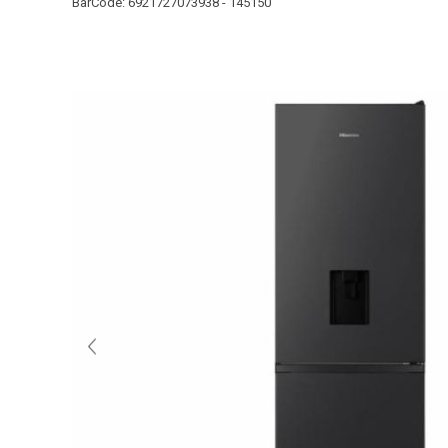
BarCode:
6921727073938 - 145150