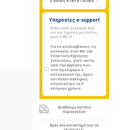
Υπηρεσίες e-support
Επέκτασης εγγύησης έως
και για 5 χρόνια με κόστος
μόνο
€ 88.19
Για να απολαμβάνεις τις
συσκευές σου! Με την
Επέκταση Εγγύησης
ξενοιάζεις, γιατί εκτός
από την εγγύηση που
σου προσφέρει ο
κατασκευαστής, έχεις
επιπλέον καλύψεις
συνολικά για τα 5
επόμενα χρόνια.
Διαθέσιμο κατόπιν
παραγγελίας
Βρές ένα κατάστημα που σε
εξυπηρετεί: