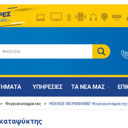
ΤΗΜΑΤΑ
ΥΠΗΡΕΣΙΕΣ
ΤΑ ΝΕΑ ΜΑΣ
ΕΠΙ
>
Ψυγειοκαταψύκτες
>
HISENSE RB390N4WBE Ψυγειοκαταψύκτης
καταψύκτης