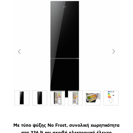
Με τύπο ψύξης No Frost, συνολική χωρητικότητα
στα 336 lt και ακριβή ηλεκτρονικό έλεγχο