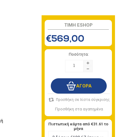
TIMH ESHOP
€569,00
Ποσότητα:
+
-
κή
Πιστωτική κάρτα από
€31.61
το
μήνα