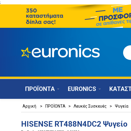
;
ΠΡΟΪΟΝΤΑ
EURONICS
ΚΑΤΑΣ
Αρχική
>
ΠΡΟΪΟΝΤΑ
>
Λευκές Συσκευές
>
Ψυγεία
HISENSE RT488N4DC2 Ψυγείο