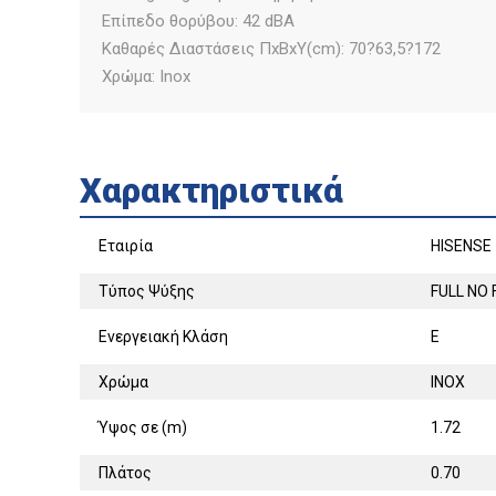
Επίπεδο θορύβου: 42 dBA
Καθαρές Διαστάσεις ΠxΒxΥ(cm): 70?63,5?172
Χρώμα: Inox
Χαρακτηριστικά
Εταιρία
HISENSE
Τύπος Ψύξης
FULL NO
Ενεργειακή Κλάση
E
Χρώμα
INOX
Ύψος σε (m)
1.72
Πλάτος
0.70