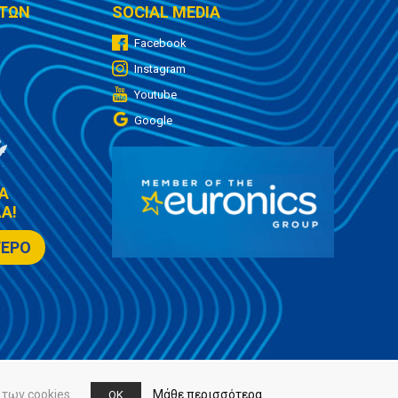
ΤΩΝ
SOCIAL MEDIA
Facebook
Instagram
Youtube
Google
Α
Α!
ΤΕΡΟ
των cookies.
Μάθε περισσότερα
OK