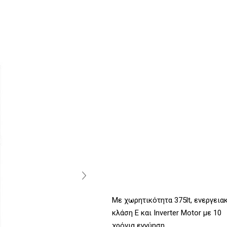
Με χωρητικότητα 375lt, ενεργεια
κλάση E και Inverter Motor με 10
χρόνια εγγύηση.