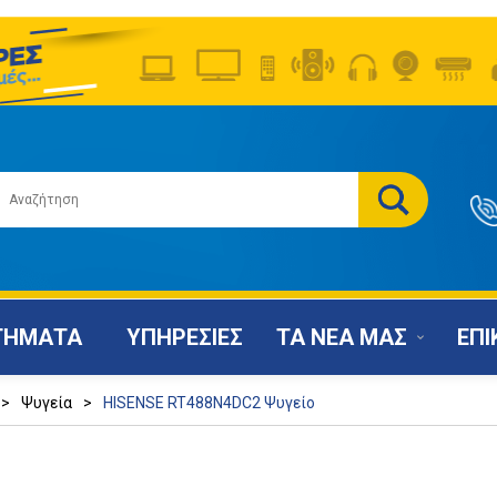
ΤΗΜΑΤΑ
ΥΠΗΡΕΣΙΕΣ
ΤΑ ΝΕΑ ΜΑΣ
ΕΠΙ
>
Ψυγεία
>
HISENSE RT488N4DC2 Ψυγείο