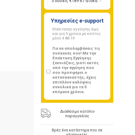
Υπηρεσίες e-support
Επέκτασης εγγύησης έως
και για 5 χρόνια με κόστος
μόνο
€ 88.19
Για να απολαμβάνεις τις
συσκευές σου! Με την
Επέκταση Εγγύησης
ξενοιάζεις, γιατί εκτός
από την εγγύηση που
σου προσφέρει ο
κατασκευαστής, έχεις
επιπλέον καλύψεις
συνολικά για τα 5
επόμενα χρόνια.
Διαθέσιμο κατόπιν
παραγγελίας
Βρές ένα κατάστημα που σε
εξυπηρετεί: