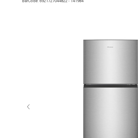
BarCode:
6921727044822 - 141984