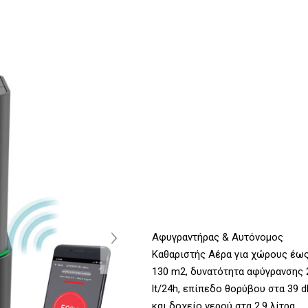
Αφυγραντήρας & Αυτόνομος
Καθαριστής Αέρα για χώρους έω
130 m2, δυνατότητα αφύγρανσης 
lt/24h, επίπεδο θορύβου στα 39 d
και δοχείο νερού στα 2,9 λίτρα.