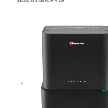
BarCode:
5213008584099 - 91230