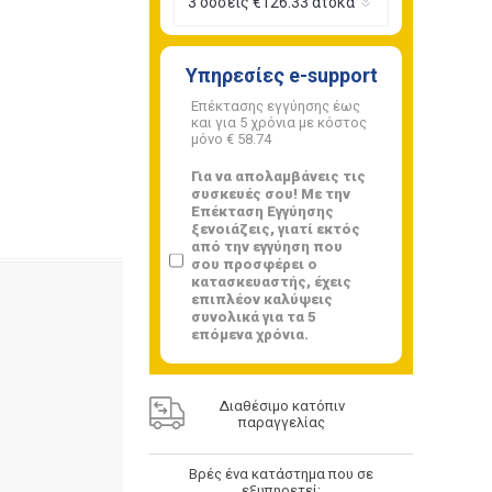
Υπηρεσίες e-support
Επέκτασης εγγύησης έως
και για 5 χρόνια με κόστος
μόνο
€ 58.74
Για να απολαμβάνεις τις
συσκευές σου! Με την
Επέκταση Εγγύησης
ξενοιάζεις, γιατί εκτός
από την εγγύηση που
σου προσφέρει ο
κατασκευαστής, έχεις
επιπλέον καλύψεις
συνολικά για τα 5
επόμενα χρόνια.
Διαθέσιμο κατόπιν
παραγγελίας
Βρές ένα κατάστημα που σε
εξυπηρετεί: