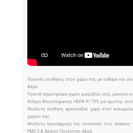
Ιδανικές συνθήκες στον χώρο σας με καθαρό και υγ
Αέρα.
Υγιεινή ατμόσφαιρα χωρίς μικρόβια, ιούς, μύκητες κ
Φίλτρο Αποστείρωσης HEPA 97.79% για άριστης ποιό
Απόλυτη αίσθηση φρεσκάδας χάρη στον ενσωματω
χώρου σας.
Απόλυτη προσαρμογή της συσκευής στις ανάγκες 
PM2.5 & Δείκτη Ποιότητας Αέρα.