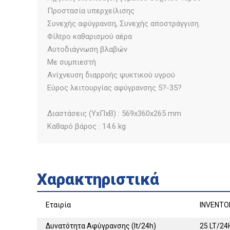
Προστασία υπερχείλισης
Συνεχής αφύγρανση, Συνεχής αποστράγγιση.
Φίλτρο καθαρισμού αέρα
Αυτοδιάγνωση βλαβών
Με συμπιεστή
Ανίχνευση διαρροής ψυκτικού υγρού
Εύρος λειτουργίας αφύγρανσης 5?-35?
Διαστάσεις (ΥxΠxΒ) : 569x360x265 mm
Καθαρό βάρος : 14.6 kg
Χαρακτηριστικά
Εταιρία
INVENTO
Δυνατότητα Αφύγρανσης (lt/24h)
25 LT/24