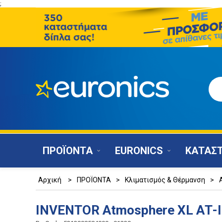
;
ΠΡΟΪΟΝΤΑ
EURONICS
ΚΑΤΑΣ
Αρχική
>
ΠΡΟΪΟΝΤΑ
>
Κλιματισμός & Θέρμανση
>
INVENTOR Atmosphere XL ΑΤ-