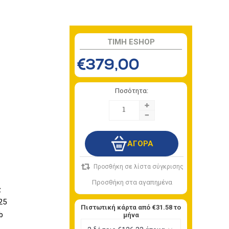
TIMH ESHOP
€379,00
Ποσότητα:
+
-
ς
25
Πιστωτική κάρτα από
€31.58
το
b
μήνα