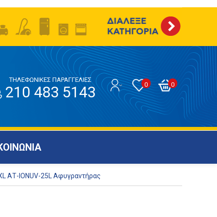
ΤΗΛΕΦΩΝΙΚΕΣ ΠΑΡΑΓΓΕΛΙΕΣ
0
0
210 483 5143
ΚΟΙΝΩΝΙΑ
XL ΑΤ-IONUV-25L Αφυγραντήρας