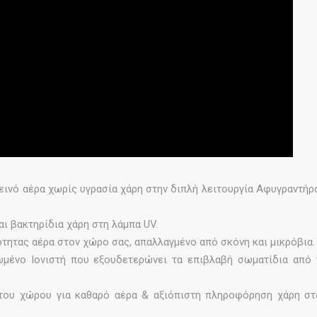
ιεινό αέρα χωρίς υγρασία χάρη στην διπλή λειτουργία Αφυγραντήρ
αι βακτηρίδια χάρη στη λάμπα UV.
τητας αέρα στον χώρο σας, απαλλαγμένο από σκόνη και μικρόβια.
μένο Ιονιστή που εξουδετερώνει τα επιβλαβή σωματίδια από 
του χώρου για καθαρό αέρα & αξιόπιστη πληροφόρηση χάρη στ