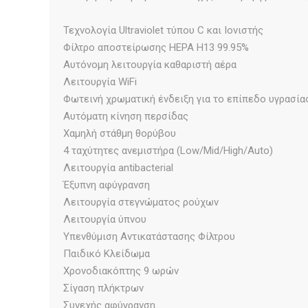
Τεχνολογία Ultraviolet τύπου C και Ιονιστής
Φίλτρο αποστείρωσης HEPA H13 99.95%
Αυτόνομη λειτουργία καθαριστή αέρα
Λειτουργία WiFi
Φωτεινή χρωματική ένδειξη για το επίπεδο υγρασία
Αυτόματη κίνηση περσίδας
Χαμηλή στάθμη θορύβου
4 ταχύτητες ανεμιστήρα (Low/Mid/High/Auto)
Λειτουργία antibacterial
Έξυπνη αφύγρανση
Λειτουργία στεγνώματος ρούχων
Λειτουργία ύπνου
Υπενθύμιση Αντικατάστασης Φίλτρου
Παιδικό Κλείδωμα
Χρονοδιακόπτης 9 ωρών
Σίγαση πλήκτρων
Συνεχής αφύγρανση