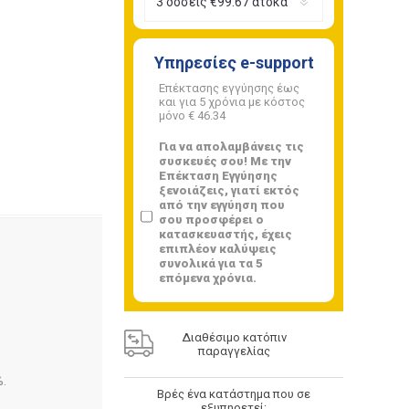
Υπηρεσίες e-support
Επέκτασης εγγύησης έως
και για 5 χρόνια με κόστος
μόνο
€ 46.34
Για να απολαμβάνεις τις
συσκευές σου! Με την
Επέκταση Εγγύησης
ξενοιάζεις, γιατί εκτός
από την εγγύηση που
σου προσφέρει ο
κατασκευαστής, έχεις
επιπλέον καλύψεις
συνολικά για τα 5
επόμενα χρόνια.
Διαθέσιμο κατόπιν
παραγγελίας
.
Βρές ένα κατάστημα που σε
εξυπηρετεί: