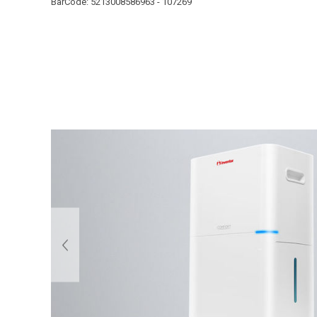
BarCode:
5213008586963 - 107269