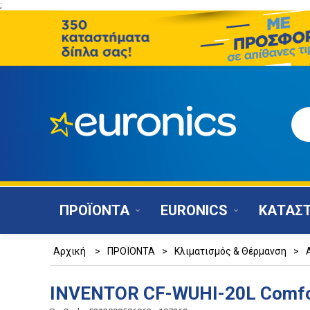
;
ΠΡΟΪΟΝΤΑ
EURONICS
ΚΑΤΑΣ
Αρχική
>
ΠΡΟΪΟΝΤΑ
>
Κλιματισμός & Θέρμανση
>
INVENTOR CF-WUHI-20L Comfo