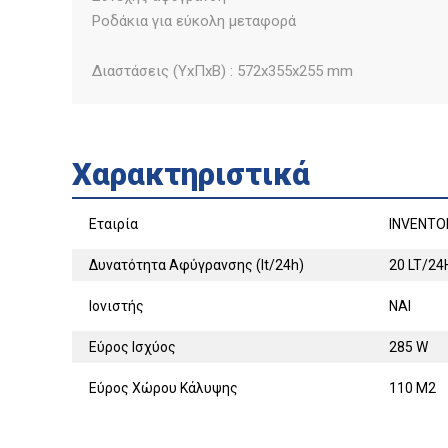
Ροδάκια για εύκολη μεταφορά
Διαστάσεις (ΥxΠxΒ) : 572x355x255 mm
Χαρακτηριστικά
Εταιρία
INVENTO
Δυνατότητα Αφύγρανσης (lt/24h)
20 LT/24
Ιονιστής
ΝΑΙ
Εύρος Ισχύος
285 W
Εύρος Χώρου Κάλυψης
110 M2