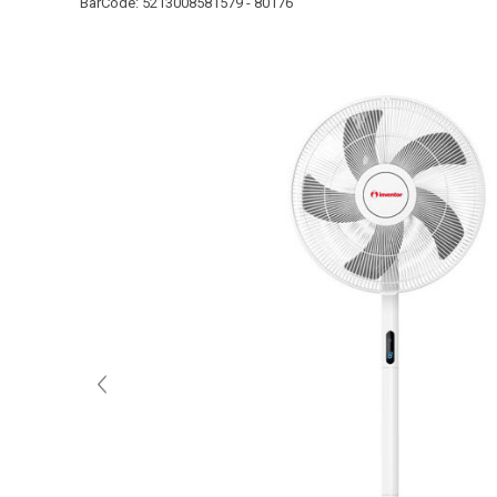
BarCode:
5213008581579 - 80176