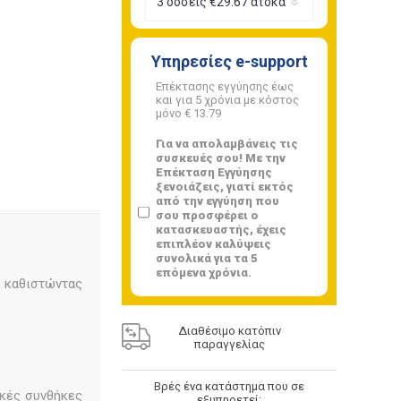
Υπηρεσίες e-support
Επέκτασης εγγύησης έως
και για 5 χρόνια με κόστος
μόνο
€ 13.79
Για να απολαμβάνεις τις
συσκευές σου! Με την
Επέκταση Εγγύησης
ξενοιάζεις, γιατί εκτός
από την εγγύηση που
σου προσφέρει ο
κατασκευαστής, έχεις
επιπλέον καλύψεις
συνολικά για τα 5
επόμενα χρόνια.
 καθιστώντας
Διαθέσιμο κατόπιν
παραγγελίας
Βρές ένα κατάστημα που σε
ικές συνθήκες
εξυπηρετεί: