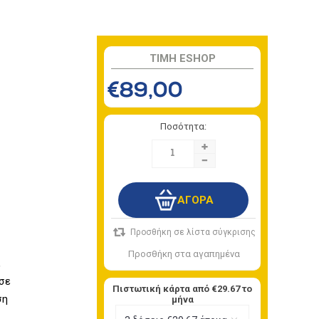
TIMH ESHOP
€89,00
Ποσότητα:
+
-
,
σε
Πιστωτική κάρτα από
€29.67
το
ση
μήνα