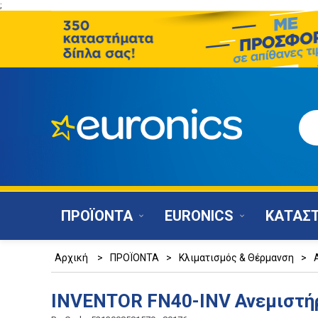
;
ΠΡΟΪΟΝΤΑ
EURONICS
ΚΑΤΑΣ
Αρχική
>
ΠΡΟΪΟΝΤΑ
>
Κλιματισμός & Θέρμανση
>
INVENTOR FN40-INV Ανεμιστή