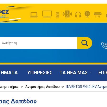
ΤΗΜΑΤΑ
ΥΠΗΡΕΣΙΕΣ
ΤΑ ΝΕΑ ΜΑΣ
ΕΠΙ
Ανεμιστήρες
>
Ανεμιστήρες Δαπέδου
>
INVENTOR FN40-INV Ανεμ
ρας Δαπέδου