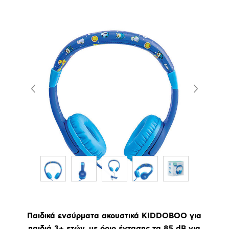
Παιδικά ενσύρματα ακουστικά KIDDOBOO για
παιδιά 3+ ετών, με όριο έντασης τα 85 dB για