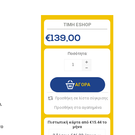
TIMH ESHOP
€139,00
Ποσότητα:
+
-
,
Πιστωτική κάρτα από
€15.44
το
το
μήνα