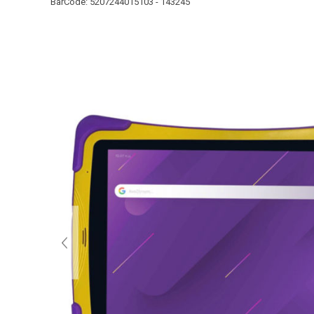
BarCode:
5207244015103 - 143245