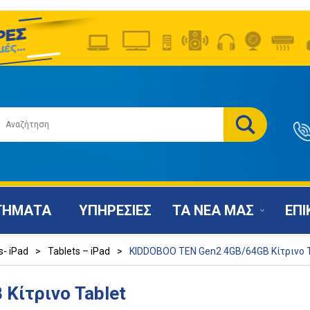
ΤΗΜΑΤΑ
ΥΠΗΡΕΣΙΕΣ
ΤΑ ΝΕΑ ΜΑΣ
ΕΠΙ
s- iPad
>
Tablets – iPad
>
KIDDOBOO TEN Gen2 4GB/64GB Κίτρινο T
Κίτρινο Tablet