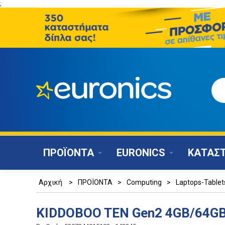
;
ΠΡΟΪΟΝΤΑ
EURONICS
ΚΑΤΑΣ
Αρχική
>
ΠΡΟΪΟΝΤΑ
>
Computing
>
Laptops-Tablet
KIDDOBOO TEN Gen2 4GB/64GB 