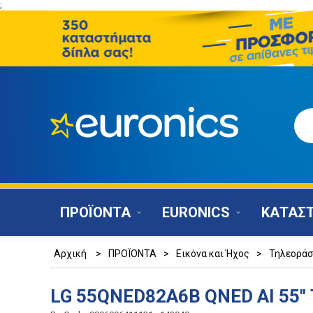
;
ΠΡΟΪΟΝΤΑ
EURONICS
ΚΑΤΑΣ
Αρχική
>
ΠΡΟΪΟΝΤΑ
>
Εικόνα και Ήχος
>
Τηλεοράσ
LG 55QNED82A6B QNED AI 55"