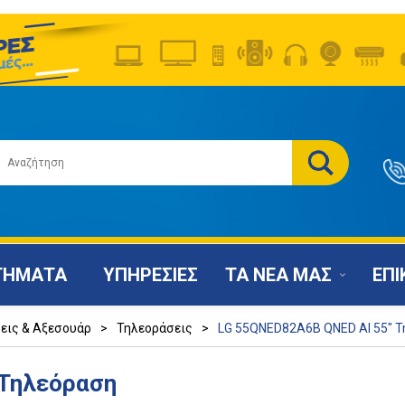
ΤΗΜΑΤΑ
ΥΠΗΡΕΣΙΕΣ
ΤΑ ΝΕΑ ΜΑΣ
ΕΠΙ
εις & Αξεσουάρ
>
Τηλεοράσεις
>
LG 55QNED82A6B QNED AI 55" 
 Τηλεόραση