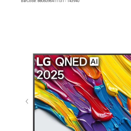
BarCode:
8806096411131 - 143940