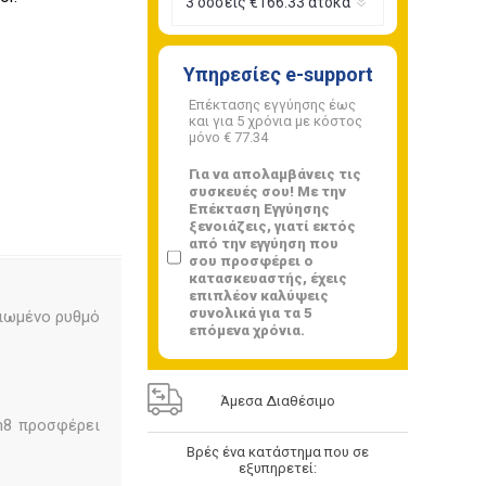
Υπηρεσίες e-support
Επέκτασης εγγύησης έως
και για 5 χρόνια με κόστος
μόνο
€ 77.34
Για να απολαμβάνεις τις
συσκευές σου! Με την
Επέκταση Εγγύησης
ξενοιάζεις, γιατί εκτός
από την εγγύηση που
σου προσφέρει ο
κατασκευαστής, έχεις
επιπλέον καλύψεις
συνολικά για τα 5
τιωμένο ρυθμό
επόμενα χρόνια.
Άμεσα Διαθέσιμο
en8 προσφέρει
Βρές ένα κατάστημα που σε
εξυπηρετεί: