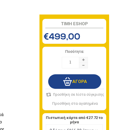
TIMH ESHOP
€499,00
Ποσότητα:
+
-
κά
Πιστωτική κάρτα από
€27.72
το
ο
μήνα
or.