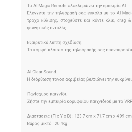
To AI Magic Remote ολοκληρώνει την εμπειρία ΑΙ.
Ελέγχετε την τηλεόρασή σας εύκολα με το AI Magi
τροχό κύλισης, στοχεύστε και κάντε κλικ, drag 
φωνητικές εντολές.
Εξαιρετικά λεπτή σχεδίαση.
Το κομψό πλαίσιο της τηλεόρασής σας επαναπροσδιο
AI Clear Sound.
Η διόρθωση τόνου ακριβείας βελτιώνει την ευκρίνεια
Πανίσχυρο παιχνίδι.
Ζήστε την εμπειρία κορυφαίου παιχνιδιού με το VR
Διαστάσεις (Π x Υ x Β) : 123.7 cm x 71.7 cm x 4.99 cm
Βάρος μικτό : 20.4kg