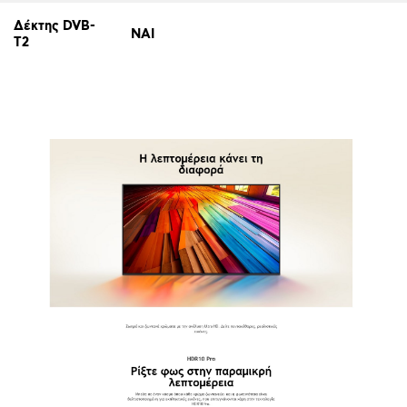
Δέκτης DVB-
ΝΑΙ
T2