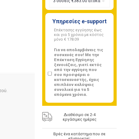
Υπηρεσίες e-support
Επέκτασης εγγύησης έως
και για 5 χρόνια με κόστος
μόνο
€ 178.09
Για να απολαμβάνεις τις
συσκευές σου! Με την
Επέκταση Εγγύησης
ξενοιάζεις, γιατί εκτός
από την εγγύηση που
σου προσφέρει ο
κατασκευαστής, έχεις
επιπλέον καλύψεις
συνολικά για τα 5
τού.
επόμενα χρόνια.
Διαθέσιμο σε 2-4
εργάσιμες ημέρες
Βρές ένα κατάστημα που σε
εξυπηρετεί: