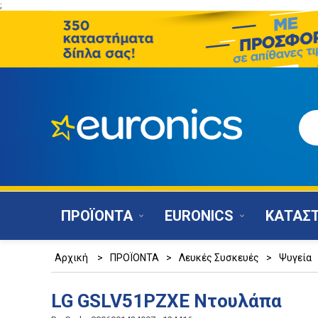
;
ΠΡΟΪΟΝΤΑ
EURONICS
ΚΑΤΑΣ
Αρχική
>
ΠΡΟΪΟΝΤΑ
>
Λευκές Συσκευές
>
Ψυγεία
LG GSLV51PZXE Ντουλάπα