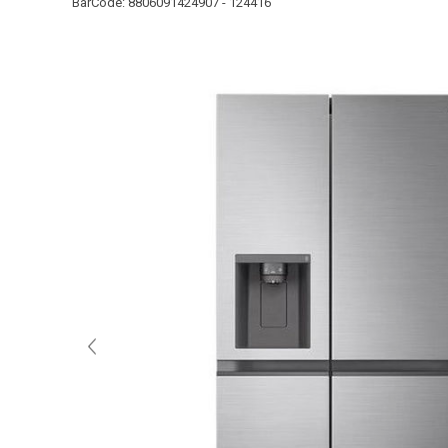
BarCode:
8806091424907 - 124416