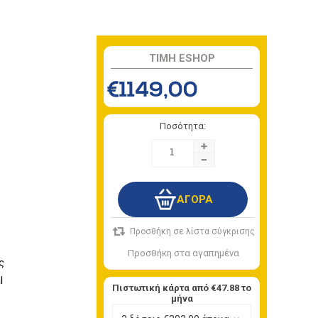
TIMH ESHOP
€1149,00
Ποσότητα:
+
-
ς
l
Πιστωτική κάρτα από
€47.88
το
μήνα