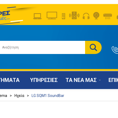
ΤΗΜΑΤΑ
ΥΠΗΡΕΣΙΕΣ
ΤΑ ΝΕΑ ΜΑΣ
ΕΠΙ
nema
>
Ηχεία
>
LG SQM1 SoundBar