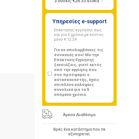
Υπηρεσίες e-support
Επέκτασης εγγύησης έως
και για 5 χρόνια με κόστος
μόνο
€ 12.24
Για να απολαμβάνεις τις
συσκευές σου! Με την
Επέκταση Εγγύησης
ξενοιάζεις, γιατί εκτός
από την εγγύηση που
σου προσφέρει ο
κατασκευαστής, έχεις
επιπλέον καλύψεις
συνολικά για τα 5
επόμενα χρόνια.
Άμεσα Διαθέσιμο
Βρές ένα κατάστημα που σε
εξυπηρετεί: