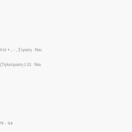
 + , - , Σίγαση : Ναι
Τηλεόραση LG) : Ναι
79 - 94