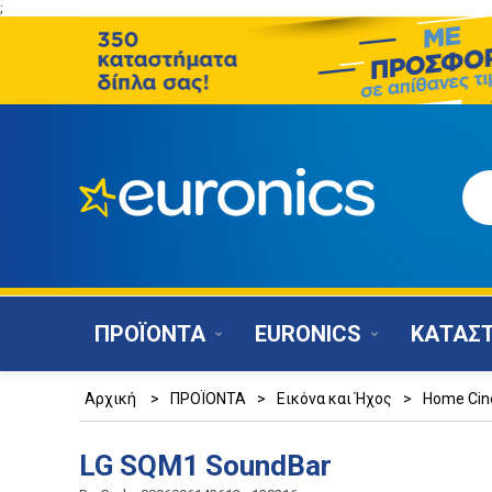
;
ΠΡΟΪΟΝΤΑ
EURONICS
ΚΑΤΑΣ
Αρχική
>
ΠΡΟΪΟΝΤΑ
>
Εικόνα και Ήχος
>
Home Ci
LG SQM1 SoundBar