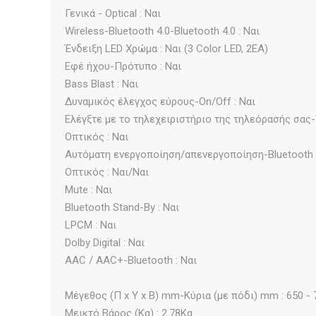
Γενικά - Optical : Ναι
Wireless-Bluetooth 4.0-Bluetooth 4.0 : Ναι
Ένδειξη LED Χρώμα : Ναι (3 Color LED, 2EA)
Εφέ ήχου-Πρότυπο : Ναι
Bass Blast : Ναι
Δυναμικός έλεγχος εύρους-On/Off : Ναι
Ελέγξτε με το τηλεχειριστήριο της τηλεόρασής σας-Vol
Οπτικός : Ναι
Αυτόματη ενεργοποίηση/απενεργοποίηση-Bluetooth (
Οπτικός : Ναι/Ναι
Mute : Ναι
Bluetooth Stand-By : Ναι
LPCM : Ναι
Dolby Digital : Ναι
AAC / AAC+-Bluetooth : Ναι
Μέγεθος (Π x Υ x Β) mm-Κύρια (με πόδι) mm : 650 - 
Μεικτό Βάρος (Kg) : 2.78Kg