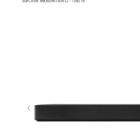
BarCode:
8806096143612 - 138216