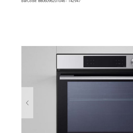
BarCode:
8806096201046 - 142947