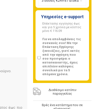
Υπηρεσίες e-support
Επέκτασης εγγύησης έως
και για 5 χρόνια με κόστος
μόνο
€ 116.09
Για να απολαμβάνεις τις
συσκευές σου! Με την
Επέκταση Εγγύησης
ξενοιάζεις, γιατί εκτός
από την εγγύηση που
σου προσφέρει ο
κατασκευαστής, έχεις
επιπλέον καλύψεις
συνολικά για τα 5
φούρνο.
επόμενα χρόνια.
Διαθέσιμο κατόπιν
παραγγελίας
Βρές ένα κατάστημα που σε
ατος έως πιο
εξυπηρετεί: