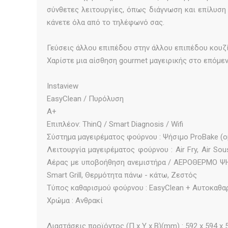
σύνθετες λειτουργίες, όπως διάγνωση και επίλυση 
κάνετε όλα από το τηλέφωνό σας.
Γεύσεις άλλου επιπέδου στην άλλου επιπέδου κουζί
Χαρίστε μια αίσθηση gourmet μαγειρικής στο επόμε
Instaview
EasyClean / Πυρόλυση
A+
Επιπλέον: ThinQ / Smart Diagnosis / Wifi
Σύστημα μαγειρέματος φούρνου : Ψήσιμο ProBake (
Λειτουργία μαγειρέματος φούρνου : Air Fry, Air S
Αέρας με υποβοήθηση ανεμιστήρα / ΑΕΡΟΘΕΡΜΟ ΨΗΣΙΜ
Smart Grill, Θερμότητα πάνω - κάτω, Ζεστός
Τύπος καθαρισμού φούρνου : EasyClean + Αυτοκαθα
Χρώμα : Ανθρακί
Διαστάσεις προϊόντος (Π x Υ x Β)(mm) : 592 x 594 x 