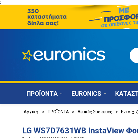
;
ΠΡΟΪΟΝΤΑ
EURONICS
ΚΑΤΑΣ
Αρχική
>
ΠΡΟΪΟΝΤΑ
>
Λευκές Συσκευές
>
Εντοιχι
LG WS7D7631WB InstaView Φού