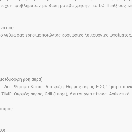
τυχόν προβλημάτων με βάση μοτίβα χρήσης  το LG ThinQ σας επ
να σας.
νο γεύμα σας χρησιμοποιώντας κορυφαίες λειτουργίες ψησίματος.
ομοιόμορφη ροή αέρα)
ous-Vide, Ψήσιμο Κάτω , Απόψυξη, Θερμός αέρας ECO, Ψήσιμο πάν
Ο, Θερμός αέρας, Grill (Large), Λειτουργία πίτσας, Ανθεκτικό,
ρισμός
569