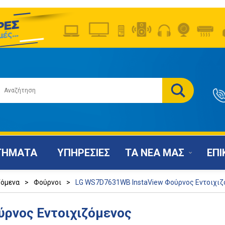
ΤΗΜΑΤΑ
ΥΠΗΡΕΣΙΕΣ
ΤΑ ΝΕΑ ΜΑΣ
ΕΠΙ
ζόμενα
>
Φούρνοι
>
LG WS7D7631WB InstaView Φούρνος Εντοιχιζ
ρνος Εντοιχιζόμενος