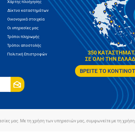
Χάρτης πλοήγησης
Δίκτυο καταστημάτων
Οικονομικά στοιχεία
Οι υπηρεσίες μας
Τρόποι πληρωμής
Τρόποι αποστολής
350 ΚΑΤΑΣΤΗΜΑΤ
Πολιτική Επιστροφών
ΣΕ ΟΛΗ ΤΗΝ ΕΛΛΑΔ
ΒΡΕΙΤΕ ΤΟ ΚΟΝΤΙΝΟ
εσίες μας. Με τη χρήση των υπηρεσιών μας, συμφωνείτε με τη χρήση 
ρήτου
Πολιτική Cookies
Powered by
nopCommerce