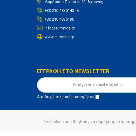
Δαμάσκου Σταμάτη 12, Αχαρνές
+30 210 4835143 - 6
+30 210 4835190
info@euronics.gr
www.euronics.gr
ΕΓΓΡΑΦΗ ΣΤΟ NEWSLETTER
Αποδοχή
πολιτικής απορρήτου
Τα cookies μας βοηθούν να παρέχουμε τις υπηρ
© euronics 2020
Όροι Χρήσης
Πολιτική Απορ