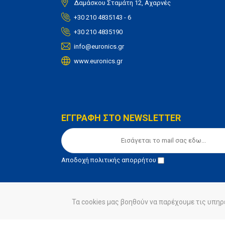
Δαμάσκου Σταμάτη 12, Αχαρνές
+30 210 4835143 - 6
+30 210 4835190
info@euronics.gr
www.euronics.gr
ΕΓΓΡΑΦΗ ΣΤΟ NEWSLETTER
Αποδοχή
πολιτικής απορρήτου
Τα cookies μας βοηθούν να παρέχουμε τις υπηρ
© euronics 2020
Όροι Χρήσης
Πολιτική Απορ