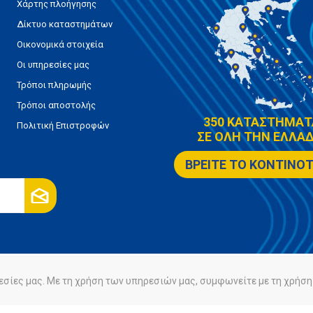
Χάρτης πλοήγησης
Δίκτυο καταστημάτων
Οικονομικά στοιχεία
Οι υπηρεσίες μας
Τρόποι πληρωμής
Τρόποι αποστολής
350 ΚΑΤΑΣΤΗΜΑΤ
Πολιτική Επιστροφών
ΣΕ ΟΛΗ ΤΗΝ ΕΛΛΑΔ
ΒΡΕΙΤΕ ΤΟ ΚΟΝΤΙΝΟ
εσίες μας. Με τη χρήση των υπηρεσιών μας, συμφωνείτε με τη χρήση 
ρήτου
Πολιτική Cookies
Powered by
nopCommerce