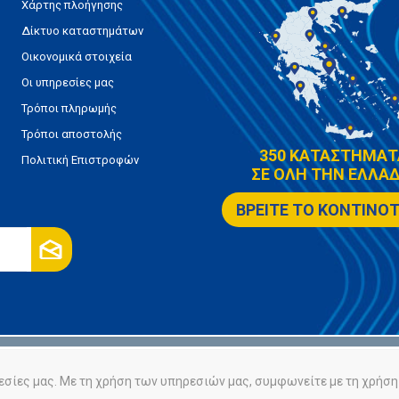
Χάρτης πλοήγησης
Δίκτυο καταστημάτων
Οικονομικά στοιχεία
Οι υπηρεσίες μας
Τρόποι πληρωμής
Τρόποι αποστολής
350 ΚΑΤΑΣΤΗΜΑΤ
Πολιτική Επιστροφών
ΣΕ ΟΛΗ ΤΗΝ ΕΛΛΑΔ
ΒΡΕΙΤΕ ΤΟ ΚΟΝΤΙΝΟ
ρήτου
Πολιτική Cookies
εσίες μας. Με τη χρήση των υπηρεσιών μας, συμφωνείτε με τη χρήση 
Powered by
nopCommerce