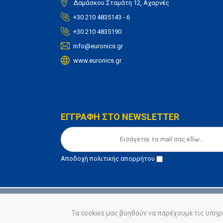
Δαμάσκου Σταμάτη 12, Αχαρνές
+30 210 4835143 - 6
+30 210 4835190
info@euronics.gr
www.euronics.gr
ΕΓΓΡΑΦΗ ΣΤΟ NEWSLETTER
Αποδοχή
πολιτικής απορρήτου
© euronics 2020
Όροι Χρήσης
Πολιτική Απορ
Τα cookies μας βοηθούν να παρέχουμε τις υπηρ