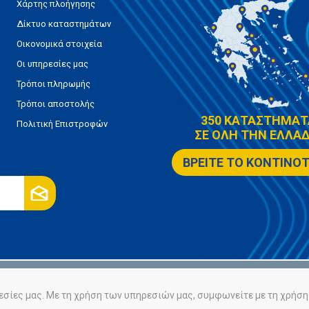
Χάρτης πλοήγησης
Δίκτυο καταστημάτων
Οικονομικά στοιχεία
Οι υπηρεσίες μας
Τρόποι πληρωμής
Τρόποι αποστολής
350 ΚΑΤΑΣΤΗΜΑΤ
Πολιτική Επιστροφών
ΣΕ ΟΛΗ ΤΗΝ ΕΛΛΑΔ
ΒΡΕΙΤΕ ΤΟ ΚΟΝΤΙΝΟ
ρήτου
Πολιτική Cookies
εσίες μας. Με τη χρήση των υπηρεσιών μας, συμφωνείτε με τη χρήση 
Powered by
nopCommerce