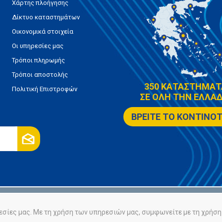
Χάρτης πλοήγησης
Δίκτυο καταστημάτων
Οικονομικά στοιχεία
Οι υπηρεσίες μας
Τρόποι πληρωμής
Τρόποι αποστολής
350 ΚΑΤΑΣΤΗΜΑΤ
Πολιτική Επιστροφών
ΣΕ ΟΛΗ ΤΗΝ ΕΛΛΑΔ
ΒΡΕΙΤΕ ΤΟ ΚΟΝΤΙΝΟ
ρήτου
Πολιτική Cookies
εσίες μας. Με τη χρήση των υπηρεσιών μας, συμφωνείτε με τη χρήση 
Powered by
nopCommerce