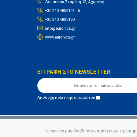
Δαμάσκου Σταμάτη 12, Αχαρνές
+30 210 4835143 - 6
+30 210 4835190
info@euronics.gr
www.euronics.gr
ΕΓΓΡΑΦΗ ΣΤΟ NEWSLETTER
Αποδοχή
πολιτικής απορρήτου
© euronics 2020
Όροι Χρήσης
Πολιτική Απορ
Τα cookies μας βοηθούν να παρέχουμε τις υπηρ