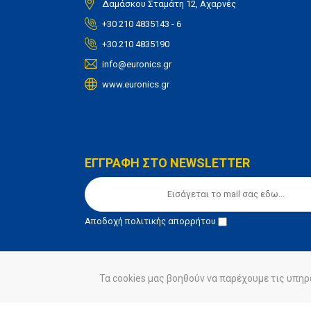
Δαμάσκου Σταμάτη 12, Αχαρνές
+30 210 4835143 - 6
+30 210 4835190
info@euronics.gr
www.euronics.gr
ΕΓΓΡΑΦΗ ΣΤΟ NEWSLETTER
Αποδοχή
πολιτικής απορρήτου
Τα cookies μας βοηθούν να παρέχουμε τις υπηρ
© euronics 2020
Όροι Χρήσης
Πολιτική Απορ