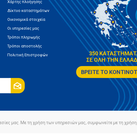
Χάρτης πλοήγησης
Δίκτυο καταστημάτων
Οικονομικά στοιχεία
Οι υπηρεσίες μας
Τρόποι πληρωμής
Τρόποι αποστολής
350 ΚΑΤΑΣΤΗΜΑΤ
Πολιτική Επιστροφών
ΣΕ ΟΛΗ ΤΗΝ ΕΛΛΑΔ
ΒΡΕΙΤΕ ΤΟ ΚΟΝΤΙΝΟ
εσίες μας. Με τη χρήση των υπηρεσιών μας, συμφωνείτε με τη χρήση 
ρήτου
Πολιτική Cookies
Powered by
nopCommerce