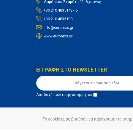
Δαμάσκου Σταμάτη 12, Αχαρνές
+30 210 4835143 - 6
+30 210 4835190
info@euronics.gr
www.euronics.gr
ΕΓΓΡΑΦΗ ΣΤΟ NEWSLETTER
Αποδοχή
πολιτικής απορρήτου
Τα cookies μας βοηθούν να παρέχουμε τις υπηρ
© euronics 2020
Όροι Χρήσης
Πολιτική Απορ