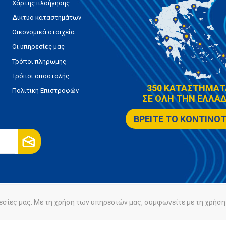
Χάρτης πλοήγησης
Δίκτυο καταστημάτων
Οικονομικά στοιχεία
Οι υπηρεσίες μας
Τρόποι πληρωμής
Τρόποι αποστολής
350 ΚΑΤΑΣΤΗΜΑΤ
Πολιτική Επιστροφών
ΣΕ ΟΛΗ ΤΗΝ ΕΛΛΑΔ
ΒΡΕΙΤΕ ΤΟ ΚΟΝΤΙΝΟ
εσίες μας. Με τη χρήση των υπηρεσιών μας, συμφωνείτε με τη χρήση 
ρήτου
Πολιτική Cookies
Powered by
nopCommerce