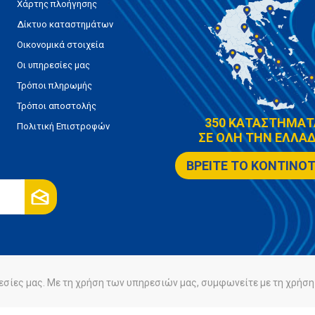
Χάρτης πλοήγησης
Δίκτυο καταστημάτων
Οικονομικά στοιχεία
Οι υπηρεσίες μας
Τρόποι πληρωμής
Τρόποι αποστολής
350 ΚΑΤΑΣΤΗΜΑΤ
Πολιτική Επιστροφών
ΣΕ ΟΛΗ ΤΗΝ ΕΛΛΑΔ
ΒΡΕΙΤΕ ΤΟ ΚΟΝΤΙΝΟ
εσίες μας. Με τη χρήση των υπηρεσιών μας, συμφωνείτε με τη χρήση 
ρήτου
Πολιτική Cookies
Powered by
nopCommerce