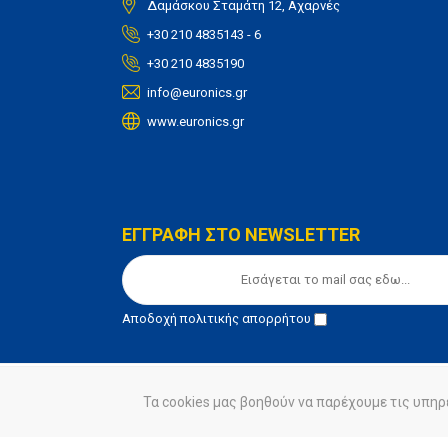
Δαμάσκου Σταμάτη 12, Αχαρνές
+30 210 4835143 - 6
+30 210 4835190
info@euronics.gr
www.euronics.gr
ΕΓΓΡΑΦΗ ΣΤΟ NEWSLETTER
Αποδοχή
πολιτικής απορρήτου
Τα cookies μας βοηθούν να παρέχουμε τις υπηρ
© euronics 2020
Όροι Χρήσης
Πολιτική Απορ