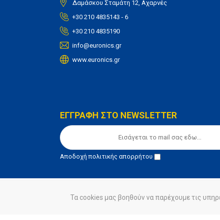
Δαμάσκου Σταμάτη 12, Αχαρνές
+30 210 4835143 - 6
+30 210 4835190
info@euronics.gr
www.euronics.gr
ΕΓΓΡΑΦΗ ΣΤΟ NEWSLETTER
Αποδοχή
πολιτικής απορρήτου
Τα cookies μας βοηθούν να παρέχουμε τις υπηρ
© euronics 2020
Όροι Χρήσης
Πολιτική Απορ