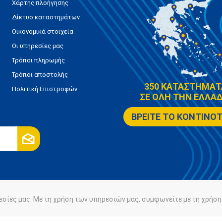
Χάρτης πλοήγησης
Δίκτυο καταστημάτων
Οικονομικά στοιχεία
Οι υπηρεσίες μας
Τρόποι πληρωμής
Τρόποι αποστολής
350 ΚΑΤΑΣΤΗΜΑΤ
Πολιτική Επιστροφών
ΣΕ ΟΛΗ ΤΗΝ ΕΛΛΑΔ
ΒΡΕΙΤΕ ΤΟ ΚΟΝΤΙΝΟ
εσίες μας. Με τη χρήση των υπηρεσιών μας, συμφωνείτε με τη χρήση 
ρήτου
Πολιτική Cookies
Powered by
nopCommerce