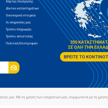
Χάρτης πλοήγησης
Δίκτυο καταστημάτων
Οικονομικά στοιχεία
Οι υπηρεσίες μας
Τρόποι πληρωμής
Τρόποι αποστολής
350 ΚΑΤΑΣΤΗΜΑΤ
Πολιτική Επιστροφών
ΣΕ ΟΛΗ ΤΗΝ ΕΛΛΑΔ
ΒΡΕΙΤΕ ΤΟ ΚΟΝΤΙΝΟ
εσίες μας. Με τη χρήση των υπηρεσιών μας, συμφωνείτε με τη χρήση 
ρήτου
Πολιτική Cookies
Powered by
nopCommerce